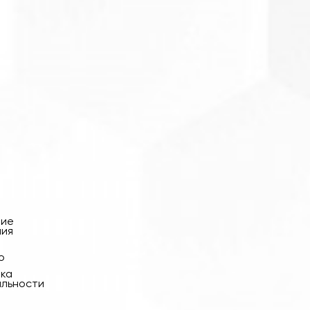
ние
ния
о
ика
альности