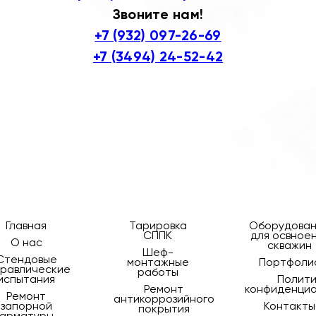
Звоните нам!
+7 (932) 097-26-69
+7 (3494) 24-52-42
Главная
Тарировка
Оборудова
СППК
для освное
О нас
скважин
Шеф-
Cтендовые
монтажные
Портфоли
дравлические
работы
испытания
Полит
Ремонт
конфиденци
Ремонт
антикоррозийного
запорной
Контакты
покрытия
арматуры